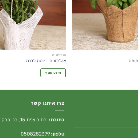
אנג'לוניה
חומה
אנג'לוניה – יוטה לבנה
מידע נוסף
צרו איתנו קשר
כתובת:
רחוב צפת 15, בני ברק
טלפון:
0508282379