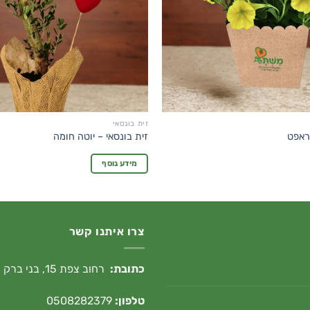
זית בונסאי
ראפט
זית בונסאי – יוטה חומה
מידע נוסף
צרו איתנו קשר
כתובת:
רחוב צפת 15, בני ברק
טלפון:
0508282379